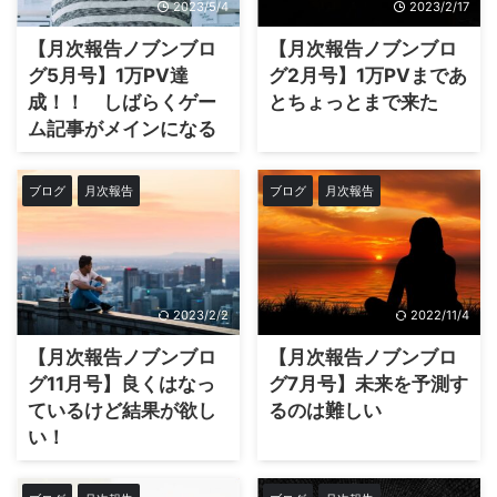
2023/5/4
2023/2/17
【月次報告ノブンブロ
【月次報告ノブンブロ
グ5月号】1万PV達
グ2月号】1万PVまであ
成！！ しばらくゲー
とちょっとまで来た
ム記事がメインになる
ブログ
月次報告
ブログ
月次報告
2023/2/2
2022/11/4
【月次報告ノブンブロ
【月次報告ノブンブロ
グ11月号】良くはなっ
グ7月号】未来を予測す
ているけど結果が欲し
るのは難しい
い！