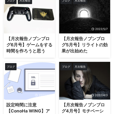
ブログ
月次報告
ブログ
月次報告
2022/6/5
2022/5/7
【月次報告ノブンブロ
【月次報告ノブンブロ
グ6月号】ゲームをする
グ5月号】リライトの効
時間を作ろうと思う
果が出始めた
ブログ
ブログ
月次報告
2022/4/17
2022/4/3
設定時間に注意
【月次報告ノブンブロ
【ConoHa WING】ア
グ4月号】モチベーシ