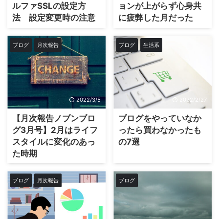
ルファSSLの設定方
ョンが上がらず心身共
法 設定変更時の注意
に疲弊した月だった
点
ブログ
月次報告
ブログ
生活系
2022/3/5
2022/2/27
【月次報告ノブンブロ
ブログをやっていなか
グ3月号】2月はライフ
ったら買わなかったも
スタイルに変化のあっ
の7選
た時期
ブログ
月次報告
ブログ