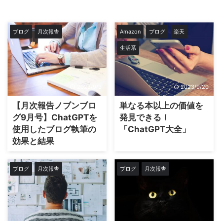
ブログ
月次報告
Amazon
ブログ
楽天
生活系
2023/9/3
2023/9/20
【月次報告ノブンブロ
単なる本以上の価値を
グ9月号】ChatGPTを
発見できる！
使用したブログ執筆の
「ChatGPT大全」
効果と結果
ブログ
月次報告
ブログ
月次報告