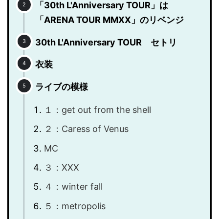
「30th L'Anniversary TOUR」は
「ARENA TOUR MMXX」のリベンジ
30th L'Anniversary TOUR セトリ
衣装
ライブの模様
１：get out from the shell
２：Caress of Venus
MC
３：XXX
４：winter fall
５：metropolis