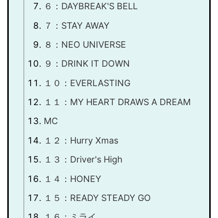
６：DAYBREAK'S BELL
７：STAY AWAY
８：NEO UNIVERSE
９：DRINK IT DOWN
１０：EVERLASTING
１１：MY HEART DRAWS A DREAM
MC
１２：Hurry Xmas
１３：Driver's High
１４：HONEY
１５：READY STEADY GO
１６：ミライ