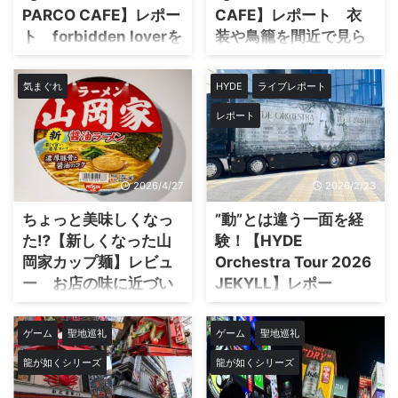
PARCO CAFE】レポー
CAFE】レポート 衣
ト forbidden loverを
装や鳥籠を間近で見ら
観ながら食べるバーガ
れて幸せ
ーが最高だった
2026年3月24日(火)から渋谷
気まぐれ
HYDE
ライブレポート
TSUTAYAで開催された
3月の『JEKYLL AND HYDE
レポート
『JEKYLL AND HYDE CAFE』に
CAFE』に続き5月22日(金)から渋
行ってきました！ 実はこういっ
谷パルコで開催されている
たコラボカフェに参加するのは今
『L'Arcafe 2026 at PARCO
回が初めて。 「どんな雰囲気な
CAFE』へ行ってきました！ 僕は
2026/4/27
2026/2/23
んだろう？」と少し緊張しつつ向
ラルカフェ自体初めて行ってみた
かったけど、店内はHYDEさんの
けど、店内では歴代MVやライブ
ちょっと美味しくなっ
”動”とは違う一面を経
世界観たっぷりで、一人でもしっ
映像が流れ、ピクセルデザインの
た⁉【新しくなった山
験！【HYDE
かり楽しめる素敵な空間だったよ
展示やグッズなど、ラルク好きに
店内の雰囲気や展示、フード
岡家カップ麺】レビュ
Orchestra Tour 2026
はたまらない空間に。 この記事
＆ドリンクの感想、グッズ購入結
では、実際の利用の流れやフード
ー お店の味に近づい
JEKYLL】レポー
果などを実際の写真とあわせてレ
レビュー、店内の様子などをまと
たのか？
ト “静”が鳴り響いた
ポートしていきます。 当日まで
めていくので、これから行く予定
誕生日公演！
山岡家のカップ麺が再びリニュー
の流れ 3月にFC先行の申し込み
ゲーム
聖地巡礼
ゲーム
聖地巡礼
の人の参考にしてみてね。 予
アルされたということで、実際に
が始まったので、とりあえず土曜
2026年1月29日、東京ガーデンシ
約・入場方法の流れ カフェの利
龍が如くシリーズ
龍が如くシリーズ
食べてみました。 結論から言う
日を指定し ...
アターで開催されたHYDE
用は事前予約制、しかも開催直 ...
と、「前回との違いは正直はっき
Orchestra Tour 2026 JEKYLLに