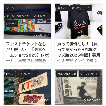
JAPAN FINAL-】レポ
ート 緩いだけじゃな
明るいね 金龍ラーメンは昭和57
と実際の景色を写真付きで比較し
年に道頓堀にオープン。 大き ...
ながらレポートするぞ。 これか
ート グータッチ未遂
い！
ゲーム
気まぐれ
買ってよかった
ら ...
とBEASTエリアの熱狂
2025年10月14日（火）、渋谷
ゲーム、特撮などのイベント展示会
を記録！
CLUB QUATTROで行われた
【geek sleep sheep tour
レポート
2025年10月26日（日）の
confusion bedroom 2025】に行
【HYDE [INSIDE] WORLD TOUR
ってきました！ L’Arc～en～Ciel
-JAPAN FINAL-】に行ってきま
2025/10/7
2025/9/9
／ACID ANDROID、プチブラの
した！場所は例年通り、幕張メッ
yukihiroさん、MO’SOME
セ。僕はこの記念すべきファイナ
ファストチケットなし
買って後悔なし！【買
TONEBENDERのmomoさん、凛
ルを、モッシュピットエリアの
だと厳しい！【東京ゲ
って良かったHYDEグ
として時雨の345さんによるドリ
BEASTエリアから参戦。 グッズ
ームショウ2025】レポ
ッズ編2025年版】実用
ーミーな3ピースバンド、geek
購入や会場フード、ゲストアクト
sleep sheep
初めての羊と言
ート 早朝でも混雑必
性＆デザイン性で選ぶ
BAND-MAIDの熱演、そして
うこともあって、アルバム
至！
HYDEさんの魂のパフォーマンス
HYDEファンなら一度は悩むのが
『nightporter』のような幻想的で
──そのすべてが、まるで“最後の
「どのグッズを買うべきか？」と
３年ぶりに幕張メッセで開催され
HYDE
ライブレポート
ACID ANDROID
ライブレポート
ドリーミーな世 ...
祝祭”のようだった
この記事で
いうこと。 せっかくなら実用性
た東京ゲームショウ
は、僕が体験した幕張メッセ公演
があって長く楽しめるアイテムを
2025（TGS2025）に行ってきま
の熱狂と感動をレポートしていき
手に入れたいよね。 と言うわけ
した！ お目当てはもちろん『龍
ます
グッズは前日に購入 毎回
で、この記事では、僕が実際に購
が如く極３』と『流星のロックマ
そうなんだけど、 ...
入して愛用しているHYDEグッズ
ン』
今年はどんな雰囲気だっ
をランキング形式で紹介しようと
2025/11/2
2025/8/30
たのか、入場の混雑・試遊できた
思う。 デザインや使い心地、日
ゲーム・購入したグッズ・来年の