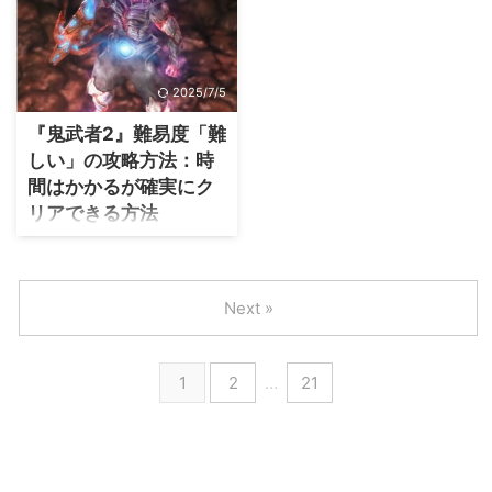
『HYDE [INSIDE] LIVE 2025
『RAIDOU Remastered: 超力兵
WORLD TOUR』！ 僕がHYDEIS
団奇譚』が発売された！ これは
になって記念すべき初ライブ、し
2006年にPS2で登場した『デビ
かも整理番号も良い数字だったの
ルサマナー 葛葉ライドウ 対 超力
2025/7/5
で、当時の模様を僕なりにレポー
兵団』のリマスター版。 正直、
トしようと思う。 まだHYDEさん
当時は存在は知ってはいたけどプ
『鬼武者2』難易度「難
のライブに行ったことが無い人
レイしたことはなかったんだ。で
しい」の攻略方法：時
は、ぜひ参考にしてね。 Zepp
も、今回のリマスター化で「これ
間はかかるが確実にク
Haneda当日の雰囲気 前回の
は遊ぶチャンスだ
」と思い立
HYDEライブでの経験から、開場
ち、購入を決意。 いろんな限定
リアできる方法
16時に間に合うように2時間前に
版が用意されていた中、僕が選ん
『鬼武者2』の難易度「難しい」
天空橋駅へ到着 。 この時間なら
だのは「ファミ通DXパック」。
は、普通にプレイしただけでは歯
電車の遅延があっても何とか間に
価格と中身のバランスがちょうど
が立たない、敵が倒せないと感じ
合うだろうという読み
現地に
良さそうだったからだ。 という
Next »
る方も多いのではないだろうか？
到着し ...
ことで今回は、 この記事で分か
僕自身もPS2時代に何度も心が折
ること！ ...
れそうになった経験があって当時
は苦労したよ。でも、あるアイテ
1
2
…
21
ムさえ入手できれば、時間はかか
っても安全にクリアできるだ！
今回は、そんな僕が実際にクリア
したときの体験をもとに、「難し
い」を突破するための攻略法を紹