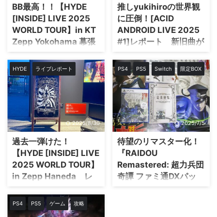
BB最高！！【HYDE
推しyukihiroの世界観
常での活躍度までリアルな感想を
注意点まで、現地の体験をもとに
まとめたので、グッズ選びのヒン
[INSIDE] LIVE 2025
に圧倒！[ACID
まとめてみたので参考にしてみて
トにしてね。 5位：メタルキャッ
ね。 入場までの流れと混雑状況
WORLD TOUR】in KT
ANDROID LIVE 2025
プ 今年オンラインストアで購入
僕が行ったのは27日（土）の初
Zepp Yokohama 幕張
#1]レポート 新旧曲が
したメタルキャップ(3,800円)。
日。 まずは朝の動きから。僕が
が楽しみ！
炸裂！
キャップ自体は前から欲しかった
海浜幕張駅に到着したのは6時ち
けど、デザイン的に僕の心に刺さ
2025年8月10日(日)、男女がエリ
初参戦で、まさかここまで心を奪
ょっと。この時間でもすでに多く
HYDE
ライブレポート
PS4
PS5
Switch
限定BOX
るのが無かったか ...
ア分けされたHYDEさんの特別公
われるとは・・・。 2025年8月7
の人が駅にいて、正直驚いたね。
演 「BEAUTY & THE BEAST 」
日(木)、渋谷WWW Xで開催され
一般入場でも早く来れば試遊した
が横浜・KT Zepp Yokohamaで
た「ACID ANDROID LIVE 2025
い ...
開催！ BBは2024年の羽田以来2
#1」に行ってきた！ 狭い空間に
回目の参加だ！今年も来たぜー
詰まった熱気、胸を打つ迫力のサ
2025/8/30
2025/7/5
本記事では、実際に参戦した
ウンド、そして僕の推しの
僕が体験した ライブの熱気・会
yukihiroさんの存在感。 予習なし
過去一弾けた！
待望のリマスター化！
場の雰囲気・セトリ(セットリス
でも、新旧ナンバーが次々と炸裂
【HYDE [INSIDE] LIVE
『RAIDOU
ト)・グッズ情報 をまとめたぞ。
するセットリストに自然と体が動
激しさと幻想的な演出が交錯する
き、気づけば熱狂の渦の中。 こ
2025 WORLD TOUR】
Remastered: 超力兵団
圧巻のステージ、観客を巻き込む
の記事では、会場入りからライブ
in Zepp Haneda レ
奇譚 ファミ通DXパッ
「AFTER LIGHT」、「SOCIAL
終了までの全感情を、ほぼ時系列
ポート 8月の横浜BB
ク』限定パックの中身
VIRUS」での熱狂、そして静かに
で鮮やかに振り返ってみようと思
が本番
を紹介！
心を揺さぶる「ON ...
う。 前日にグッズを購入 6日(水)
PS4
PS5
ゲーム
攻略
もライブがあったの ...
2025年6月22日(日)に行ってきた
2025年6月19日、ついに