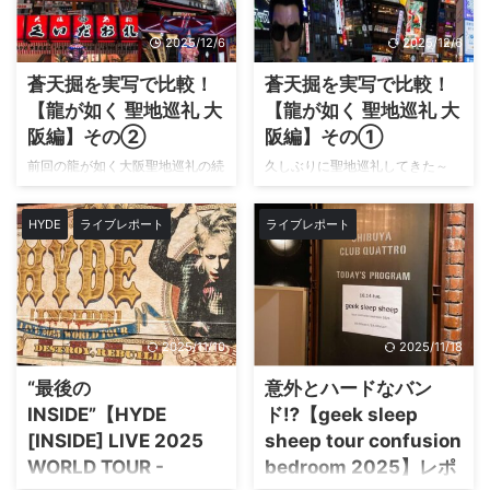
り分からないけど、スープは確か
参戦してきました～
これまで
に美味しくなっている気がする」
のロックで激しさとは一線を画
2025/12/6
2025/12/6
というのが率直な感想かな？ た
す、ジャズやクラシックの要素を
だ、カップ麺としての完成度はか
織り交ぜた“静”の世界観だった。
蒼天掘を実写で比較！
蒼天掘を実写で比較！
なり高く、濃厚な豚骨系が好きな
そこに誕生日サプライズ、さらに
【龍が如く 聖地巡礼 大
【龍が如く 聖地巡礼 大
人には十分満足できる仕上がりで
はDAIGOさん、YOSHIKIさんの
した。 この記事では、以前のバ
阪編】その②
阪編】その①
登場という豪華すぎる演出まで加
ージョンとの違いや、実際に食べ
わり、まさに特別な一夜となった
前回の龍が如く大阪聖地巡礼の続
久しぶりに聖地巡礼してきた～
て感じたリアルな評価を正直にレ
この記事では、当日の様子やグッ
き！ 第2回となる今回は、このエ
今回行ってきたのは念願の大
ビューしていくので、気になる方
ズ情報、そして印象に残った楽曲
リア
（黄色のマーク） 観光客
阪・道頓堀。龍が如くシリーズで
は参考にしてみてね。 週一ペー
HYDE
ライブレポート
ライブレポート
やシーンをネタバレありで振り返
の多いこの通り、特にお店をメイ
おなじみの“蒼天掘”のモデルとな
スで山岡家 相変わらず山岡家に
っていきます。 グッズは当日購
ンに実際の景色を写真付きで比較
ったエリアを、実際に歩いて撮影
は通っていて、今年は週一感覚で
入 会場に到着したのは ...
しながらレポートするぞ。 【金
しながら聖地巡礼してきたので、
...
龍ラーメン】金龍ラーメン まず
その様子をブログで紹介していこ
は龍のオブジェが印象的な金龍ラ
うと思う。 ただ写真撮りまくっ
ーメン。特にイベントは無いけ
たせいか1回じゃ紹介しきれない
2025/11/10
2025/11/18
ど、僕はしょっちゅう訪れては体
ので、3回に分けて紹介していく
力回復していた
実際に訪れて
のであしからず
第1回となる今
“最後の
意外とハードなバン
みると、龍や看板のデザインはそ
回は、このエリア
（黄色のマ
INSIDE”【HYDE
ド⁉【geek sleep
のままだね！ ライトアップされ
ーク） グリコの看板が輝く戎橋
[INSIDE] LIVE 2025
sheep tour confusion
た龍の雰囲気はこんな感じで こ
周辺や、夜の雰囲気が独特な宗右
WORLD TOUR -
bedroom 2025】レポ
れはゲームです。 実際は、結構
衛門町を中心に、ゲームのシーン