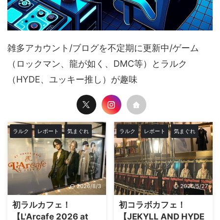
雑多アカウント/ブログを不定期に更新中/ゲーム
（ロックマン、龍が如く、DMC等）とラルク
（HYDE、ユッキー推し）が趣味
ラルク
レポート
気まぐれ
ラルク
レポート
気まぐれ
2026/8/3
2026/5/27
初ラルカフェ！
初コラボカフェ！
【L'Arcafe 2026 at
【JEKYLL AND HYDE