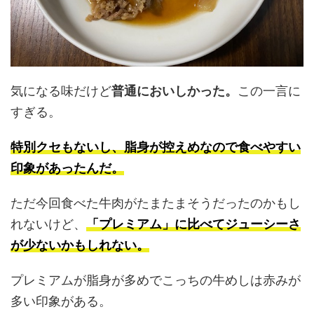
気になる味だけど
普通においしかった。
この一言に
すぎる。
特別クセもないし、脂身が控えめなので食べやすい
印象があったんだ。
ただ今回食べた牛肉がたまたまそうだったのかもし
れないけど、
「プレミアム」に比べてジューシーさ
が
少ない
かもしれない。
プレミアムが脂身が多めでこっちの牛めしは赤みが
多い印象がある。