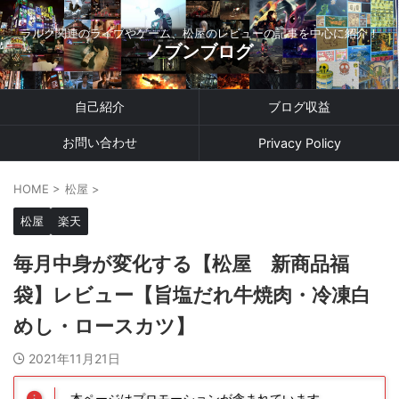
ラルク関連のライブやゲーム、松屋のレビューの記事を中心に紹介！
ノブンブログ
自己紹介
ブログ収益
お問い合わせ
Privacy Policy
HOME
>
松屋
>
松屋
楽天
毎月中身が変化する【松屋 新商品福
袋】レビュー【旨塩だれ牛焼肉・冷凍白
めし・ロースカツ】
2021年11月21日
本ページはプロモーションが含まれています。