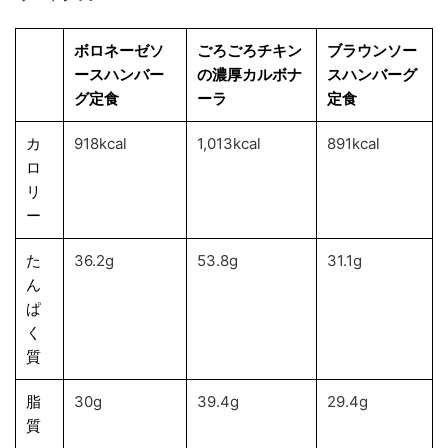
ボロネーゼソ
ごろごろチキン
ブラウンソー
ースハンバー
の濃厚カルボナ
スハンバーグ
グ定食
ーラ
定食
カ
918kcal
1,013kcal
891kcal
ロ
リ
ー
た
36.2g
53.8g
31.1g
ん
ぱ
く
質
脂
30g
39.4g
29.4g
質