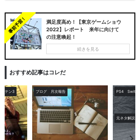
事前予習！
満足度高め！【東京ゲームショウ
2022】レポート 来年に向けて
の注意喚起！
続きを見る
おすすめ記事はコレだ
メガテン3
ブログ
月次報告
PS4
Switch
元ネタ解説