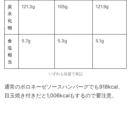
炭
121.3g
105g
121.9g
水
化
物
食
5.7g
5.3g
5.1g
塩
相
当
いずれも並盛で表記
通常のボロネーゼソースハンバーグでも918kcal、
目玉焼き付きだと1,006kcalもするので要注意。