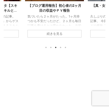
元ネタ【スキ
【ブログ運用報告】初心者の2ヶ月
【真・女神
るスキルと演
目の収益やＰＶ報告
を紹介
３の記事。
気づいたら２ヶ月がたった。1ヶ月持
久しぶりの真
イ」からゲス
つかも不安だったけど、２ヶ月も毎日
記事。 今回
覚えるスキル
記事を書けるとは思わなかった。当初
どの種族「
ネタが多かっ
とは違う記事をかけたこともあるけ
う。 鬼女と
続きを見る
て紹介しよう
ど、２か月間書き続けたけた結論とし
おんな」と
るのがデビル
ては、「３か月目は一日おきに記事更
如く女性の姿
」、「２」が
新」をしようと思った。こうなった経
は女性が強
みないと分か
緯を記事にしようと思う。 【ノブン
がて鬼にな
マニアックに
ブログの記事数/ＰＶ/収益】 まずは今
イメージ的
いので、事前
月の記事数などを報告。 2021/03～
誤解？されて
をプレイした
31 記事数・・・31文字数・・・約
若といえば
がおすすめ。
900～約7400PV・・・1893収
け、怖いお
 このブログ
益・・・数円 2021/02 記事
般若はそも
記事にしたか
数・・・30文字数・・・約800～約
まり仏教用
魔を倒すデ
70 ...
味する。 能
...