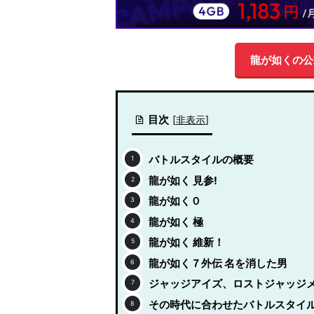
龍が如くの公
目次
[
非表示
]
バトルスタイルの概要
龍が如く 見参!
龍が如く０
龍が如く 極
龍が如く 維新！
龍が如く７外伝 名を消した男
ジャッジアイズ、ロストジャッジ
その時代に合わせたバトルスタイ