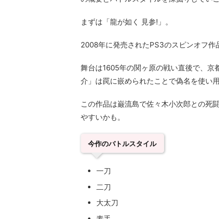
まずは「龍が如く 見参!」。
2008年に発売されたPS3のスピンオフ作
舞台は1605年の関ヶ原の戦い直後で、
介」は罠に嵌められたことで偽名を使い
この作品は巌流島で佐々木小次郎との死
やすいかも。
今作のバトルスタイル
一刀
二刀
大太刀
素手