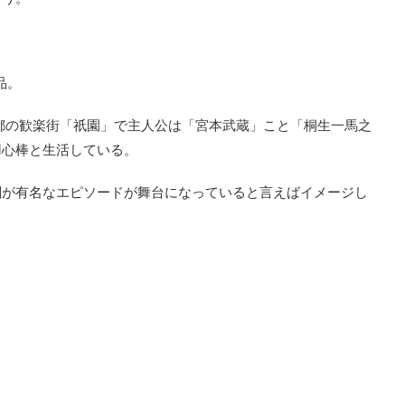
品。
京都の歓楽街「祇園」で主人公は「宮本武蔵」こと「桐生一馬之
用心棒と生活している。
闘が有名なエピソードが舞台になっていると言えばイメージし