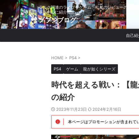
ラルク関連のライブやゲーム、松屋のレビューの記
事を中心に紹介！
ノブンブログ
自己紹
HOME
>
PS4
>
PS4
ゲーム
龍が如くシリーズ
時代を超える戦い：【龍
の紹介
2023年11月23日
2024年2月16日
本ページはプロモーションが含まれて