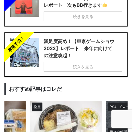
レポート 次もBB行きます
続きを見る
事前予習！
満足度高め！【東京ゲームショウ
2022】レポート 来年に向けて
の注意喚起！
続きを見る
おすすめ記事はコレだ
松屋
PS4
Switch
元ネタ解説