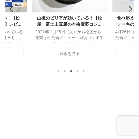
たい！【松
山椒のピリ辛が効いている！【松
食べ応えあ
めし】レビュ
屋 富士山豆腐の本格麻婆コンボ
テーキのハ
てみたかった
牛めし】レビュー 豆腐一丁分の
ュー 
発売されている
2022年11月15日（火）から松屋から
4月26日（
ボリューム満点
ボ牛めし」。
発売された新メニュー「麻婆コンボ牛
た新メニュ
でボリューム
めし」。 最近、すっかり寒くなりつ
ッシュドビー
僕が食べた結
つある今日にこの麻婆めしは体が温ま
ークにちょ
続きを見る
らくておいし
りそうなメニューだけど僕が食べてみ
登場したこ
のメニューが
た感想としては「山椒のピリ辛が効い
結論として
 なのでまだ
ているけど豆腐と牛肉のボリュームが
もあるけど
を食べていな
満点だった」。 なぜそう思ったのか
た。 どうし
にしてほし
を今回記事にしてみたのでまだこの新
りの目線で
とは？ 読ん
メニューを食べたことがない人は参考
カットステ
屋の定番メニ
にしてみてほしい。 麻婆めしは6種類
食べたこと
をダブルで乗
今回の麻婆めしは牛肉の有無以外に胡
い。 ハッシ
コンボ牛め
麻だれが掛かった「胡麻だれ麻婆め
スの違いはな
特製の「豚角
し」も存在する。 通常、牛めし、単
く刻む（こ
で、最後に
品、計6種類のレパートリー ...
がある）ド
...