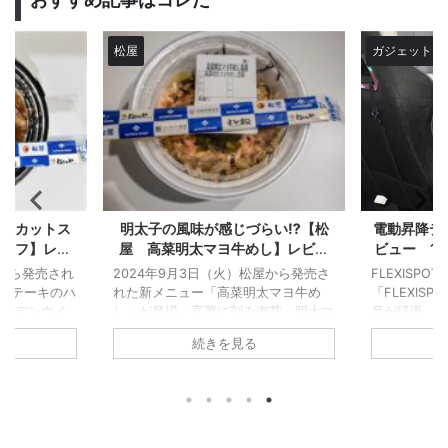
ガジェット
デスク環境
生活系
松屋
づらい⁉【松
電動昇降デスク【FLEXISPOT】レ
こってり
めし】レビュ
ビュー 1ヶ月間使い続けて分かっ
【松屋 
けた牛めし
たこと 【座っている時間が多
ビ】レビ
松屋から発売さ
FLEXISPOTさんから提供いただいた
2025年1
い】
太マヨ牛め
「FLEXISPOT E8」を使い続けて１ヶ
れている「
海苔、明太マ
月が経過。 ブログ執筆はもちろん、
ビ」。ジュ
んな変化をも
ゲームをする時もこのデスクのお世話
ンチの効い
続きを見る
るところ。た
になっているから、そのリアルな使用
る一品だ！
感想として
感を記事にした。 前回は簡単なレビ
止まらなくな
じにくく、マ
ューと組み立て方を解説した記事なの
てり好きに
を食べている
で、この電動昇降デスクに興味がある
と気になる
ぜそう感じた
人に参考にしてほしい。 FLEXISPOT
に食べてみ
気になる人は
E8の性能 まずはこのFLEXISPOT E8
うと思うの