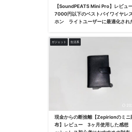
【SoundPEATS Mini Pro】レビュ
7000円以下のベストバイワイヤレ
ホン ライトユーザーに最適化され
ヤホン
ガジェット
生活系
20
現金からの断捨離【Zepirionのミニ
布】レビュー 3ヶ月使用した感想