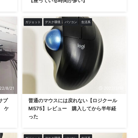
【座っている時間が多い】
ガジェット
デスク環境
パソコン
生活系
22/8/21
2022/3/19
サプ
普通のマウスには戻れない【ロジクール
 ケ
M575】レビュー 購入してから半年経
った
ガジェット
デスク環境
パソコン
生活系