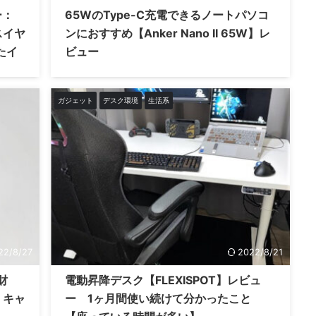
ー：
65WのType-C充電できるノートパソコ
スイヤ
ンにおすすめ【Anker Nano II 65W】レ
たイ
ビュー
ガジェット
デスク環境
生活系
22/8/27
2022/8/21
財
電動昇降デスク【FLEXISPOT】レビュ
 キャ
ー 1ヶ月間使い続けて分かったこと