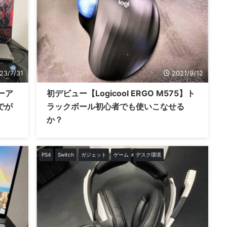
23/7/31
2021/9/12
ーア
初デビュー【Logicool ERGO M575】ト
でが
ラックボール初心者でも使いこなせる
か？
PS4
Switch
ガジェット
ゲーム
デスク環境