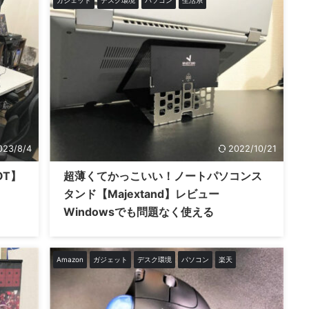
023/8/4
2022/10/21
OT】
超薄くてかっこいい！ノートパソコンス
タンド【Majextand】レビュー
Windowsでも問題なく使える
Amazon
ガジェット
デスク環境
パソコン
楽天