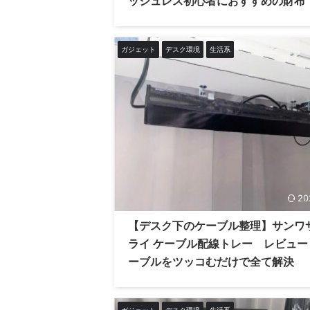
ッシュレス初心者におすすめの財布
ガジェット
デスク環境
生活系
20
【デスク下のケーブル整理】サンワ
ライ ケーブル配線トレー レビュー
ーブルをツッコむだけで全て解決
ガジェット
デスク環境
生活系