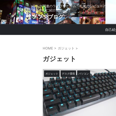
ラルク関連のライブやゲーム、松屋のレビューの記
事を中心に紹介！
ノブンブログ
自己紹
HOME
>
ガジェット
>
ガジェット
ガジェット
デスク環境
パソコン