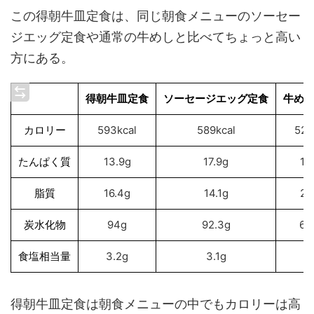
この得朝牛皿定食は、同じ朝食メニューのソーセー
ジエッグ定食や通常の牛めしと比べてちょっと高い
方にある。
得朝牛皿定食
ソーセージエッグ定食
牛めし
カロリー
593kcal
589kcal
527
たんぱく質
13.9g
17.9g
13
脂質
16.4g
14.1g
22
炭水化物
94g
92.3g
63
食塩相当量
3.2g
3.1g
2.
得朝牛皿定食は朝食メニューの中でもカロリーは高