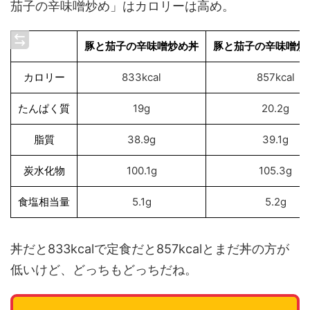
茄子の辛味噌炒め」はカロリーは高め。
豚と茄子の辛味噌炒め丼
豚と茄子の辛味噌炒
カロリー
833kcal
857kcal
たんぱく質
19g
20.2g
脂質
38.9g
39.1g
炭水化物
100.1g
105.3g
食塩相当量
5.1g
5.2g
丼だと833kcalで定食だと857kcalとまだ丼の方が
低いけど、どっちもどっちだね。