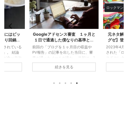
ロックマンシ
い夏にはピッ
Googleアドセンス審査 １ヶ月と
元ネタ解説
っぷり回鍋肉
１日で通過した僕なりの基準とポ
グゼ】登場
ュー
イント解説
したロッ
売されている
前回の「ブログを１ヶ月目の収益や
2023年4
食」。 結論
PV報告」の記事を出した当日に、審
された「ロ
けど食べ方次
査が通ったメールが来た。 当初は、3
スドコレクシ
なるし、暑い
か月以内に、アドセンスの審査が通れ
グゼは、カ
続きを見る
の定食」と思
ばいいと思っていたので、さい先がい
ズだけどそ
しようと思
い。実は僕、２回審査を依頼してい
ックマンシ
鍋肉定食 実
た。 １回目は、お試し程度の気持ち
のを知ってい
ーとして登場
だったので、落ちた時は「だろうね」
事では、初
お肉の量が増
と思ったけど、２回目は、ある程度の
ラクターが
肉」だったけ
確信をもって申請した。 やっぱ、受
リーズを一
い。 野菜の
かるとうれしいし、一つの壁をクリア
う。 ロック
にキャベツや
した達成感もあるし（まだまだだけ
のパパからも
マンが加わり
ど）。 そこで今回は、自分なりに分
格は生真面
うだ。 その
析してなぜ受かったか、レポートしよ
のモーニン
コピーにもな
うと思う。 ただ、これから書いてあ
ただし物語が進