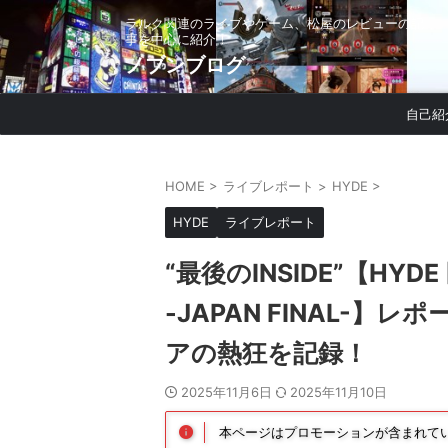
ラルク関連のライブやゲーム、松屋のレビューの記
事を中心に紹介！
ノブンブログ
自己紹
HOME
>
ライブレポート
>
HYDE
>
HYDE
ライブレポート
“最後のINSIDE”【HYDE [
-JAPAN FINAL-】
アの熱狂を記録！
2025年11月6日
2025年11月10日
本ページはプロモーションが含まれて