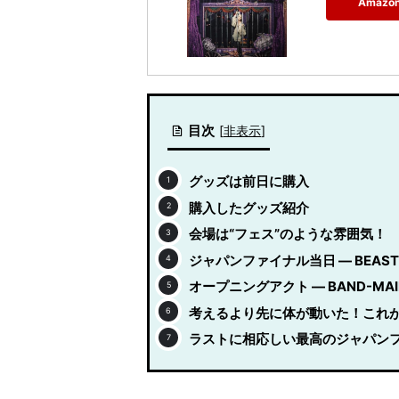
Amaz
目次
[
非表示
]
グッズは前日に購入
購入したグッズ紹介
会場は“フェス”のような雰囲気！
ジャパンファイナル当日 — BEA
オープニングアクト — BAND-M
考えるより先に体が動いた！これが
ラストに相応しい最高のジャパン