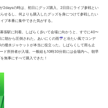
が2daysの時は、初日にグッズ購入、2日目にライブ参戦とい
減らせるし、何よりも購入したグッズを身につけて参戦したい
ライブ本番に集中できた気がする。
浜幕張駅に到着。しばらく歩いて会場に向かうと、すでに40〜
量に朝から圧倒された。あいにくの雨
と冷たい風でコンデ
印の撥水ジャケットが本当に役立った。しばらくして雨も止
カード所持者が入場。一般組も10時30分前には会場内へ。朝早
ズを無事にすべて購入できた！