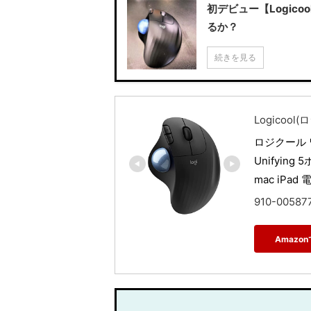
初デビュー【Logico
るか？
続きを見る
Logicool
ロジクール ワ
Unifyin
mac iPa
910-00587
Amazo