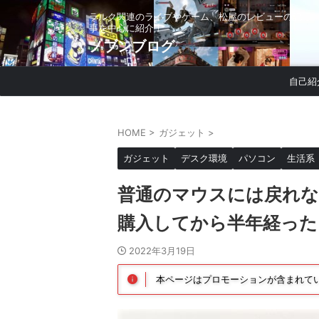
ラルク関連のライブやゲーム、松屋のレビューの記
事を中心に紹介！
ノブンブログ
自己紹
HOME
>
ガジェット
>
ガジェット
デスク環境
パソコン
生活系
普通のマウスには戻れな
購入してから半年経った
2022年3月19日
本ページはプロモーションが含まれて