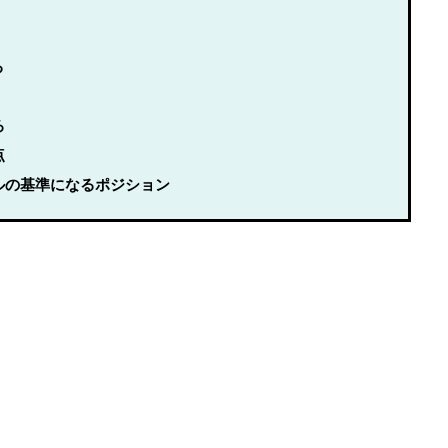
る
ろ
点
ールの基準になるポジション