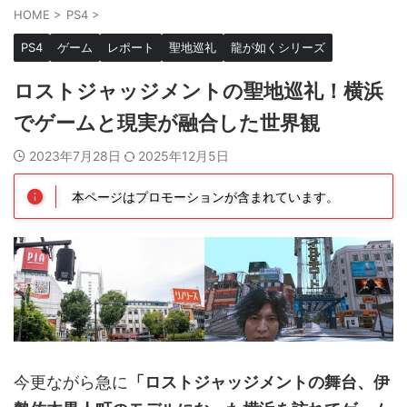
HOME
>
PS4
>
PS4
ゲーム
レポート
聖地巡礼
龍が如くシリーズ
ロストジャッジメントの聖地巡礼！横浜
でゲームと現実が融合した世界観
2023年7月28日
2025年12月5日
本ページはプロモーションが含まれています。
今更ながら急に
「ロストジャッジメントの舞台、伊