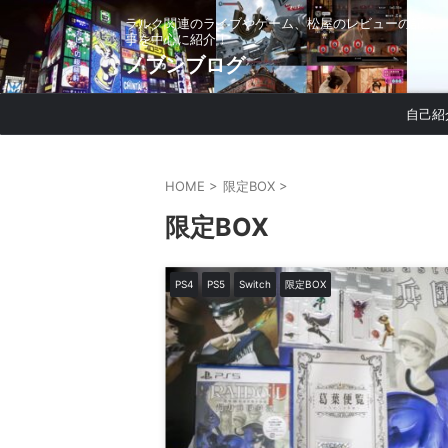
ラルク関連のライブやゲーム、松屋のレビューの記
事を中心に紹介！
ノブンブログ
自己紹
HOME
>
限定BOX
>
限定BOX
PS4
PS5
Switch
限定BOX