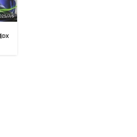
025/7/5
通DX