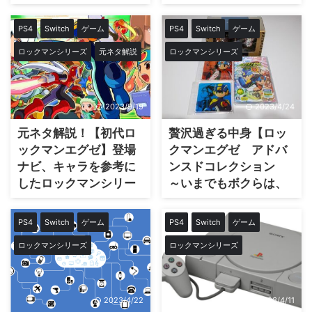
は？
PS4
Switch
ゲーム
PS4
Switch
ゲーム
ロックマンシリーズ
元ネタ解説
ロックマンシリーズ
2023/9/19
2023/4/24
元ネタ解説！【初代ロ
贅沢過ぎる中身【ロッ
ックマンエグゼ】登場
クマンエグゼ アドバ
ナビ、キャラを参考に
ンスドコレクション
したロックマンシリー
～いまでもボクらは、
ズは？
つながっている！セッ
ト～】買って良かった
PS4
Switch
ゲーム
PS4
Switch
ゲーム
～
ロックマンシリーズ
ロックマンシリーズ
2023/4/22
2023/4/11